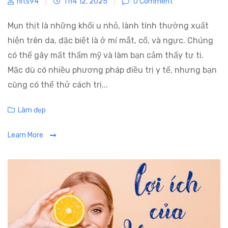
hits94
|
Th4 12, 2025
|
0 Comment
Mụn thịt là những khối u nhỏ, lành tính thường xuất
hiện trên da, đặc biệt là ở mí mắt, cổ, và ngực. Chúng
có thể gây mất thẩm mỹ và làm bạn cảm thấy tự ti.
Mặc dù có nhiều phương pháp điều trị y tế, nhưng bạn
cũng có thể thử cách trị...
C
Làm đẹp
a
Learn More
t
e
g
o
r
i
e
s