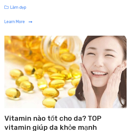
C
Làm đẹp
a
Learn More
t
e
g
o
r
i
e
s
Vitamin nào tốt cho da? TOP
vitamin giúp da khỏe mạnh