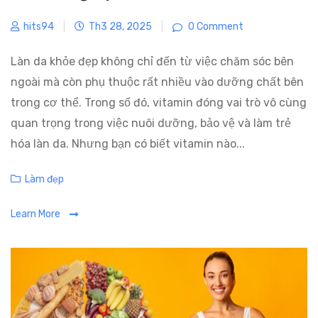
hits94
|
Th3 28, 2025
|
0 Comment
Làn da khỏe đẹp không chỉ đến từ việc chăm sóc bên
ngoài mà còn phụ thuộc rất nhiều vào dưỡng chất bên
trong cơ thể. Trong số đó, vitamin đóng vai trò vô cùng
quan trọng trong việc nuôi dưỡng, bảo vệ và làm trẻ
hóa làn da. Nhưng bạn có biết vitamin nào...
C
Làm đẹp
a
Learn More
t
e
g
o
r
i