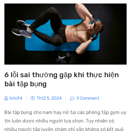
g
o
r
i
e
s
6 lỗi sai thường gặp khi thực hiện
bài tập bụng
hits94
|
Th12 5, 2024
|
0 Comment
Bài tập bụng cho nam hay nữ tại các phòng tập gym uy
tín luôn được nhiều người lựa chọn. Tuy nhiên có
nhiều người tập luyện chăm chỉ vẫn không có kết quả