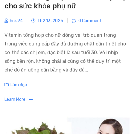
cho sức khỏe phụ nữ
hits94
|
Th2 13, 2025
|
0 Comment
Vitamin tổng hợp cho nữ đóng vai trò quan trọng
trong việc cung cấp đầy đủ dưỡng chất cần thiết cho
cơ thể các chị em, đặc biệt là sau tuổi 30. Với nhịp
sống bận rộn, không phải ai cũng có thể duy trì một
chế độ ăn uống cân bằng và đầy đủ...
C
Làm đẹp
a
Learn More
t
e
g
o
r