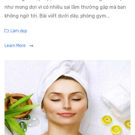
như mong đợi vì có nhiều sai lầm thường gặp mà bạn
không ngờ tới. Bài viết dưới đây, phòng gym...
C
Làm đẹp
a
Learn More
t
e
g
o
r
i
e
s