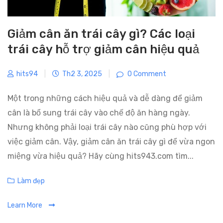
Giảm cân ăn trái cây gì? Các loại
trái cây hỗ trợ giảm cân hiệu quả
hits94
|
Th2 3, 2025
|
0 Comment
Một trong những cách hiệu quả và dễ dàng để giảm
cân là bổ sung trái cây vào chế độ ăn hàng ngày.
Nhưng không phải loại trái cây nào cũng phù hợp với
việc giảm cân. Vậy, giảm cân ăn trái cây gì để vừa ngon
miệng vừa hiệu quả? Hãy cùng hits943.com tìm...
C
Làm đẹp
a
Learn More
t
e