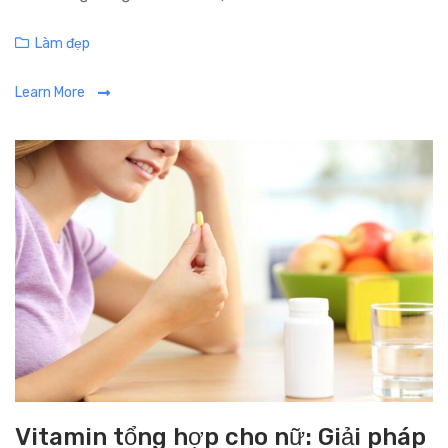
C
Làm đẹp
a
Learn More
t
e
g
o
r
i
e
s
Vitamin tổng hợp cho nữ: Giải pháp