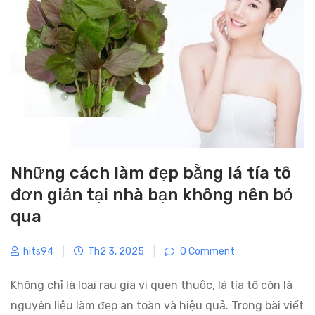
i
e
s
Những cách làm đẹp bằng lá tía tô
đơn giản tại nhà bạn không nên bỏ
qua
hits94
|
Th2 3, 2025
|
0 Comment
Không chỉ là loại rau gia vị quen thuộc, lá tía tô còn là
nguyên liệu làm đẹp an toàn và hiệu quả. Trong bài viết