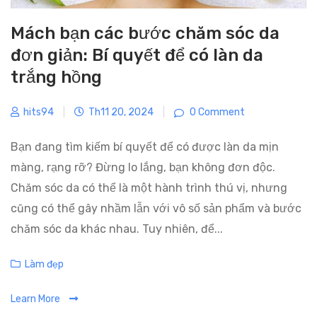
Mách bạn các bước chăm sóc da
đơn giản: Bí quyết để có làn da
trắng hồng
hits94
|
Th11 20, 2024
|
0 Comment
Bạn đang tìm kiếm bí quyết để có được làn da mịn
màng, rạng rỡ? Đừng lo lắng, bạn không đơn độc.
Chăm sóc da có thể là một hành trình thú vị, nhưng
cũng có thể gây nhầm lẫn với vô số sản phẩm và bước
chăm sóc da khác nhau. Tuy nhiên, để...
C
Làm đẹp
a
Learn More
t