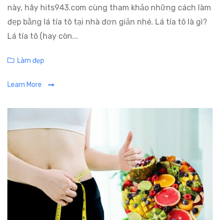
này, hãy hits943.com cùng tham khảo những cách làm
đẹp bằng lá tía tô tại nhà đơn giản nhé. Lá tía tô là gì?
Lá tía tô (hay còn...
C
Làm đẹp
a
Learn More
t
e
g
o
r
i
e
s