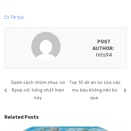
C
Tin tức
a
t
e
POST
g
AUTHOR:
Hits94
o
r
i
e
Đ
P
Danh sách nhóm nhạc nữ
N
Top 10 đồ ăn lợi sữa các
s
i
r
Kpop nổi tiếng nhất hiện
e
mẹ bầu không nên bỏ
ề
e
nay
x
qua
u
v
t
h
i
P
Related Posts
ư
o
o
ớ
u
s