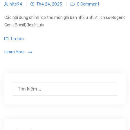
hits94
|
Th4 24, 2025
|
0 Comment
Các nội dung chínhTop thủ môn ghi bàn nhiều nhất lịch sử Rogerio
Ceni (Brasil)José Luis
C
Tin tức
a
Learn More
t
e
g
o
r
T
i
ì
e
m
s
k
i
ế