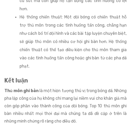
cú sút mà còn giúp họ tận dụng các tình huống có lợi
hơn.
Hệ thống chiến thuật: Một đội bóng có chiến thuật hỗ
trợ thủ môn trong các tình huống tấn công, chẳng hạn
như cách bố trí đội hình và các bài tập luyện chuyên biệt,
sẽ giúp thủ môn có nhiều cơ hội ghi bàn hơn. Hệ thống
chiến thuật có thể tạo điều kiện cho thủ môn tham gia
vào các tình huống tấn công hoặc ghi bàn từ các pha đá
phạt.
Kết luận
Thủ môn ghi bàn
là một hiện tượng thú vị trong bóng đá. Những
pha lập công của họ không chỉ mang lại niềm vui cho khán giả mà
còn góp phần vào thành công của đội bóng. Top 10 thủ môn ghi
bàn nhiều nhất mọi thời đại mà chúng ta đã đề cập ở trên là
những minh chứng rõ ràng cho điều đó.