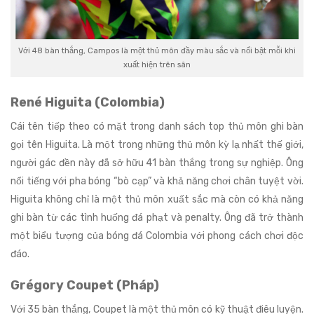
Với 48 bàn thắng, Campos là một thủ môn đầy màu sắc và nổi bật mỗi khi
xuất hiện trên sân
René Higuita (Colombia)
Cái tên tiếp theo có mặt trong danh sách top thủ môn ghi bàn
gọi tên Higuita. Là một trong những thủ môn kỳ lạ nhất thế giới,
người gác đền này đã sở hữu 41 bàn thắng trong sự nghiệp. Ông
nổi tiếng với pha bóng “bò cạp” và khả năng chơi chân tuyệt vời.
Higuita không chỉ là một thủ môn xuất sắc mà còn có khả năng
ghi bàn từ các tình huống đá phạt và penalty. Ông đã trở thành
một biểu tượng của bóng đá Colombia với phong cách chơi độc
đáo.
Grégory Coupet (Pháp)
Với 35 bàn thắng, Coupet là một thủ môn có kỹ thuật điêu luyện.